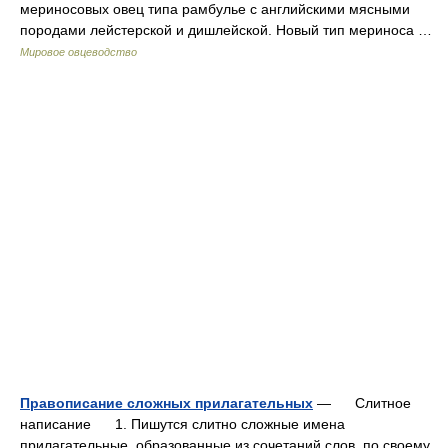
мериносовых овец типа рамбулье с английскими мясными
породами лейстерской и дишлейской. Новый тип мериноса …
Мировое овцеводство
Правописание сложных прилагательных
— Слитное
написание 1. Пишутся слитно сложные имена
прилагательные, образованные из сочетаний слов, по своему