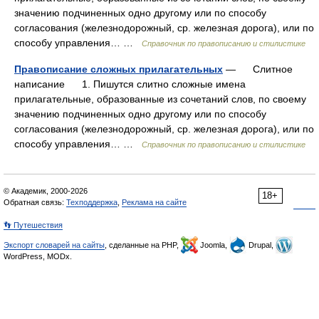
значению подчиненных одно другому или по способу
согласования (железнодорожный, ср. железная дорога), или по
способу управления… …
Справочник по правописанию и стилистике
Правописание сложных прилагательных
— Слитное
написание 1. Пишутся слитно сложные имена
прилагательные, образованные из сочетаний слов, по своему
значению подчиненных одно другому или по способу
согласования (железнодорожный, ср. железная дорога), или по
способу управления… …
Справочник по правописанию и стилистике
© Академик, 2000-2026
18+
Обратная связь:
Техподдержка
,
Реклама на сайте
👣 Путешествия
Экспорт словарей на сайты
, сделанные на PHP,
Joomla,
Drupal,
WordPress, MODx.