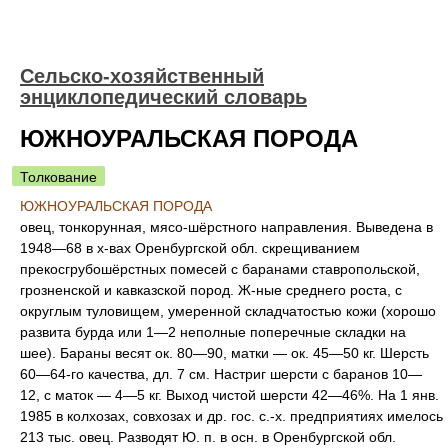
Сельско-хозяйственный
энциклопедический словарь
ЮЖНОУРАЛЬСКАЯ ПОРОДА
Толкование
ЮЖНОУРАЛЬСКАЯ ПОРОДА
овец, тонкорунная, мясо-шёрстного направления. Выведена в
1948—68 в х-вах Оренбургской обл. скрещиванием
прекосгрубошёрстных помесей с баранами ставропольской,
грозненской и кавказской пород. Ж-ные среднего роста, с
округлым туловищем, умеренной складчатостью кожи (хорошо
развита бурда или 1—2 неполные поперечные складки на
шее). Бараны весят ок. 80—90, матки — ок. 45—50 кг. Шерсть
60—64-го качества, дл. 7 см. Настриг шерсти с баранов 10—
12, с маток — 4—5 кг. Выход чистой шерсти 42—46%. На 1 янв.
1985 в колхозах, совхозах и др. гос. с.-х. предприятиях имелось
213 тыс. овец. Разводят Ю. п. в осн. в Оренбургской обл.